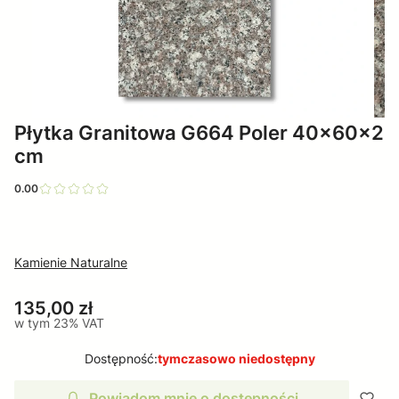
Płytka Granitowa G664 Poler 40x60x2
cm
0.00
Kamienie Naturalne
Cena
135,00 zł
w tym 23% VAT
w tym
23%
VAT
Dostępność:
tymczasowo niedostępny
Powiadom mnie o dostępności