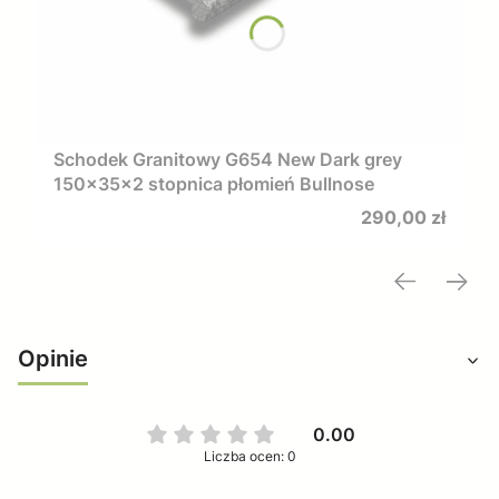
Schodek Granitowy G654 New Dark grey
150x35x2 stopnica płomień Bullnose
Cena
290,00 zł
Opinie
0.00
Liczba ocen: 0