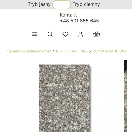
Tryb jasny
Tryb ciemny
Kontakt
+48 501 855 645
Produkty w koszy
Otwórz wyszukiwarkę
lep Internetowy Optima Kamień
PŁYTKI KAMIENNE
PŁYTKI GRANITOWE