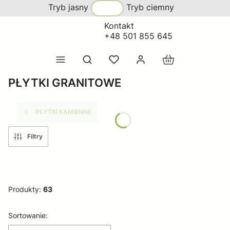
Tryb jasny
Tryb ciemny
Kontakt
+48 501 855 645
Produkty w koszy
Otwórz wyszukiwarkę
PŁYTKI GRANITOWE
PŁYTKI KAMIENNE
Filtry
Produkty:
63
Lista produktów
Sortowanie: