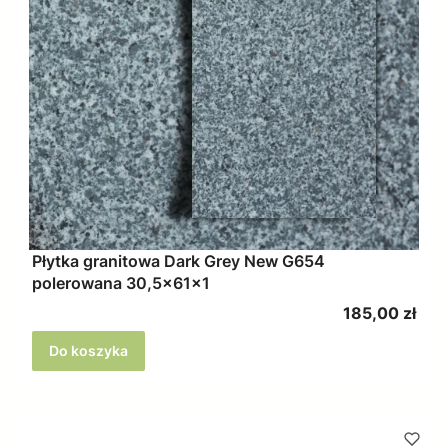
Płytka granitowa Dark Grey New G654
polerowana 30,5x61x1
Cena
185,00 zł
Do koszyka