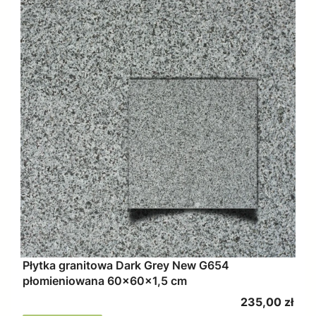
Płytka granitowa Dark Grey New G654
płomieniowana 60x60x1,5 cm
Cena
235,00 zł