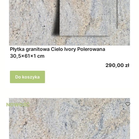
Płytka granitowa Cielo Ivory Polerowana
30,5x61x1 cm
Cena
290,00 zł
Do koszyka
NOWOŚĆ