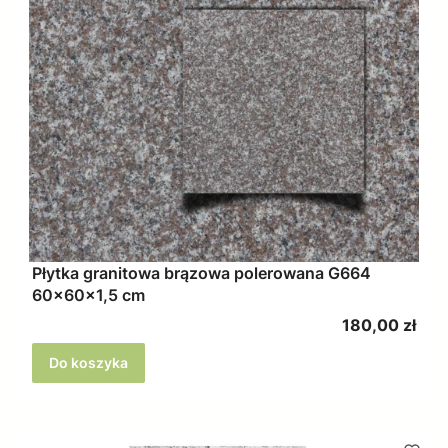
Płytka granitowa brązowa polerowana G664
60x60x1,5 cm
Cena
180,00 zł
Do koszyka