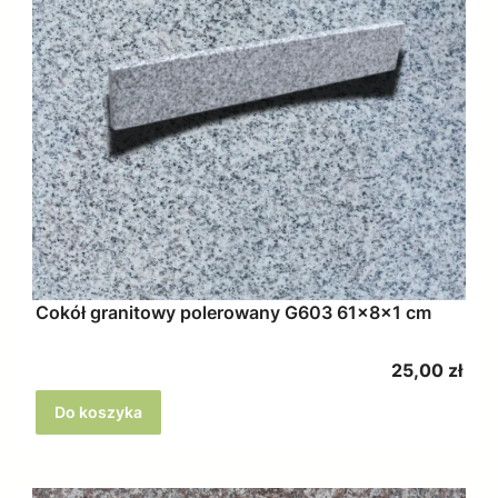
Cokół granitowy polerowany G603 61x8x1 cm
Cena
25,00 zł
Do koszyka