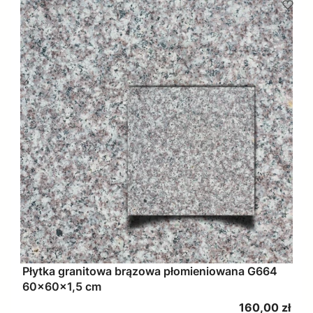
Płytka granitowa brązowa płomieniowana G664
60x60x1,5 cm
Cena
160,00 zł