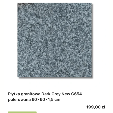
Płytka granitowa Dark Grey New G654
polerowana 60x60x1,5 cm
Cena
199,00 zł