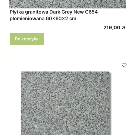
Płytka granitowa Dark Grey New G654
płomieniowana 60x60x2 cm
Cena
219,00 zł
Do koszyka