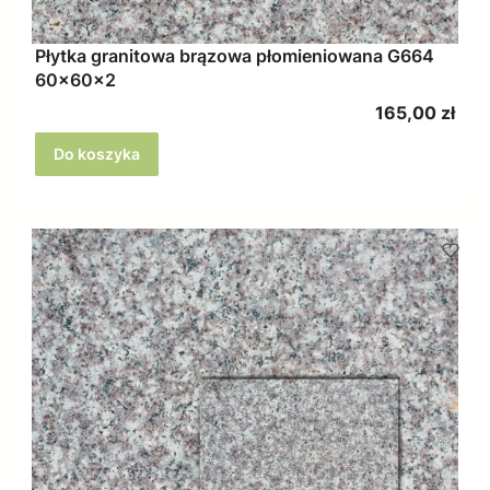
Płytka granitowa brązowa płomieniowana G664
60x60x2
Cena
165,00 zł
Do koszyka