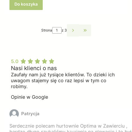
Do koszyka
Strona
z 3
Przejdź do ostatniej st
5.0
Nasi klienci o nas
Zaufały nam już tysiące klientów. To dzieki ich
uwagom stajemy się co raz lepsi w tym co
robimy.
Opinie w Google
Patrycja
Serdecznie polecam hurtownie Optima w Zawierciu ,
bardzo długo szukaliśmy kamienia na elewacje i to był