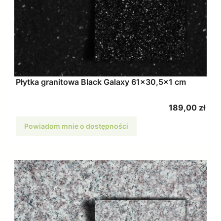
Płytka granitowa Black Galaxy 61x30,5x1 cm
Cena
189,00 zł
Powiadom mnie o dostępności