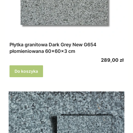
Płytka granitowa Dark Grey New G654
płomieniowana 60x60x3 cm
Cena
289,00 zł
Do koszyka