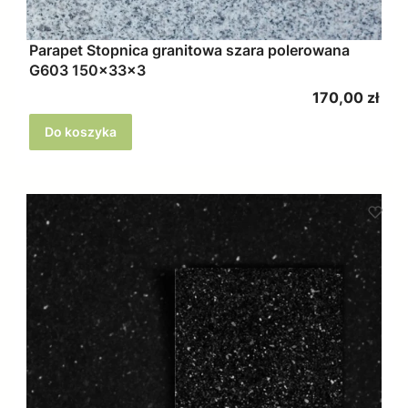
Parapet Stopnica granitowa szara polerowana
G603 150x33x3
Cena
170,00 zł
Do koszyka