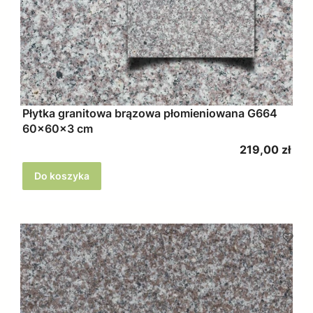
Płytka granitowa brązowa płomieniowana G664
60x60x3 cm
Cena
219,00 zł
Do koszyka