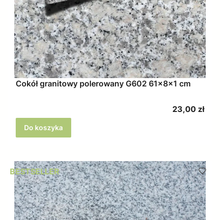
Cokół granitowy polerowany G602 61x8x1 cm
Cena
23,00 zł
Do koszyka
BESTSELLER