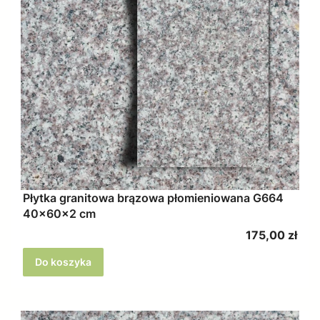
Płytka granitowa brązowa płomieniowana G664
40x60x2 cm
Cena
175,00 zł
Do koszyka