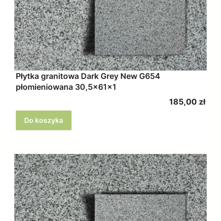
Płytka granitowa Dark Grey New G654
płomieniowana 30,5x61x1
Cena
185,00 zł
Do koszyka