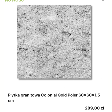
NOWOŚĆ
Płytka granitowa Colonial Gold Poler 60x60x1,5
cm
Cena
289,00 zł