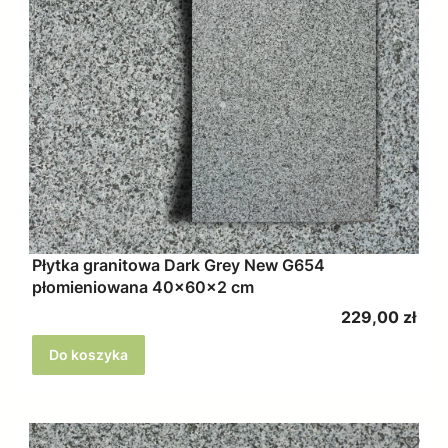
Płytka granitowa Dark Grey New G654
płomieniowana 40x60x2 cm
Cena
229,00 zł
Do koszyka