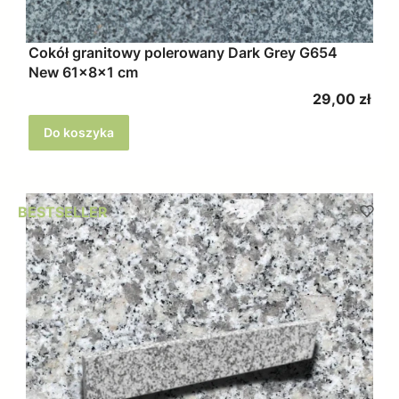
Cokół granitowy polerowany Dark Grey G654
New 61x8x1 cm
Cena
29,00 zł
Do koszyka
BESTSELLER