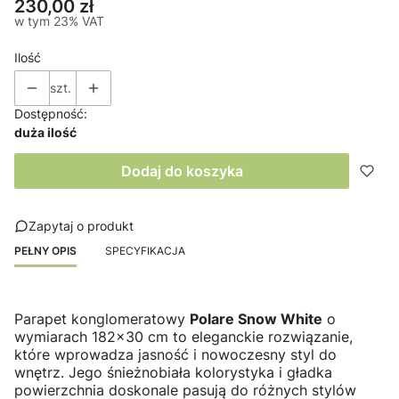
Cena
230,00 zł
w tym 23% VAT
w tym
23%
VAT
Ilość
szt.
Dostępność:
duża ilość
Dodaj do koszyka
Zapytaj o produkt
PEŁNY OPIS
SPECYFIKACJA
Parapet konglomeratowy
Polare Snow White
o
wymiarach 182x30 cm to eleganckie rozwiązanie,
które wprowadza jasność i nowoczesny styl do
wnętrz. Jego śnieżnobiała kolorystyka i gładka
powierzchnia doskonale pasują do różnych stylów