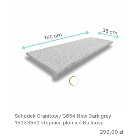
Schodek Granitowy G654 New Dark grey
150x35x2 stopnica płomień Bullnose
Cena
290,00 zł