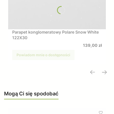
Parapet konglomeratowy Polare Snow White
122X30
Cena
139,00 zł
Powiadom mnie o dostępności
Mogą Ci się spodobać